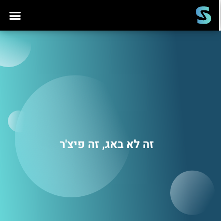
זה לא באג, זה פיצ'ר