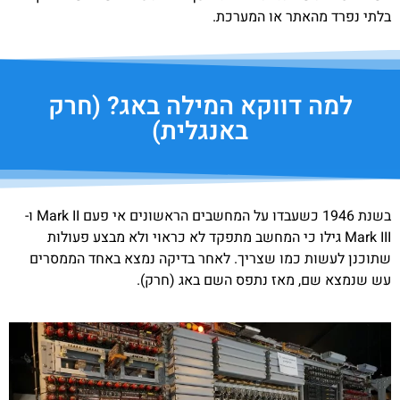
בלתי נפרד מהאתר או המערכת.
למה דווקא המילה באג? (חרק
באנגלית)
בשנת 1946 כשעבדו על המחשבים הראשונים אי פעם Mark II ו-
Mark III גילו כי המחשב מתפקד לא כראוי ולא מבצע פעולות
שתוכנן לעשות כמו שצריך. לאחר בדיקה נמצא באחד הממסרים
עש שנמצא שם, מאז נתפס השם באג (חרק).